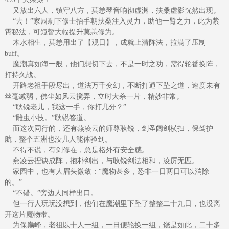
又放出六人，镇守八方，莫恙琴音响彻虚渊，扶桑虚影恍然出现。
“去！”家园剩下修士抬手朝扶桑注入灵力，助他一臂之力，此为紫
霄秘法，可短暂大幅提升莫恙修为。
木水相生，莫恙用出了【观日】，成就上清阵法，拉满了压制
buff。
魔潮真如海一般，他们想切下去，不是一时之功，需得轮番换阵，
打持久战。
开路老祖手段尽出，道法万千变幻，不断打通下坠之道，速度未有
丝毫减弱，佛尘如风云搅弄，立时大杀一片，精妙非常。
“耿锐老儿，我这一手，你打几分？”
“雕虫小技。”耿锐答道。
而这次同行的，还有燕凌云的师尊耿锐，剑圣阔剑横扫，保驾护
航，整个五洲也没几人能体验到。
不得不说，有剑修在，总是格外有安全感。
燕凌云捏诀成阵，抱朴剑出，与耿锐剑法相和，凌厉无匹。
家园中，也有人眉头微敛：“魔物甚多，恐非一日两日可以消除
的。”
“不错。”旁边人同样出口。
但一行人玩玩没想到，他们在魔潮里下坠了整整二十九日，也没离
开这片魔物带。
为保巅峰，老祖以十人一组，一日便轮换一组，饶是如此，二十多