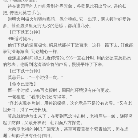
待在家园里的人也能看到外界景象，谷蓝见此召出异火, 递给扫
把, 传送到莫恙手心。
崇明舍利极火能驱散晦暗、保全魂魄, 它一出现，两人顿时好受许
多。甚至虚渊里无穷无尽的恶感，都消退几分。
【已下跌五分钟】
996适时提示。
他们下跌的速度极快, 瞬息就能掉下近百米，这样一路下去, 好像能
潜到深海海底, 到达地心一样。
虚渊里的时间却是几近停滞的, 996一直在计时, 用的还是莫恙熟悉
的秒表，他听到这滴滴答答的声音，慢慢平静了下来。
【已下跌十分钟】
莫恙开口：“一小时报一次。”
【命令已更改】
而一小时候，996再次报时，周围的环境没有任何更改。
一老祖道：“看来我们还有得等。”
“容老夫现身片刻，用神识探探，这究竟是不是没有边界。”又有老
祖开口，捋了一把长须。
莫恙就把他放出来了，在受到恶念冲击时，老祖眉头一皱，随即竖
起了防御，又放开神识，朝四面八方探去。
大乘期老祖的神识广阔无边，甚至可覆盖整个紫霄仙宗，但在虚
渊，却似乎没有任何作用。