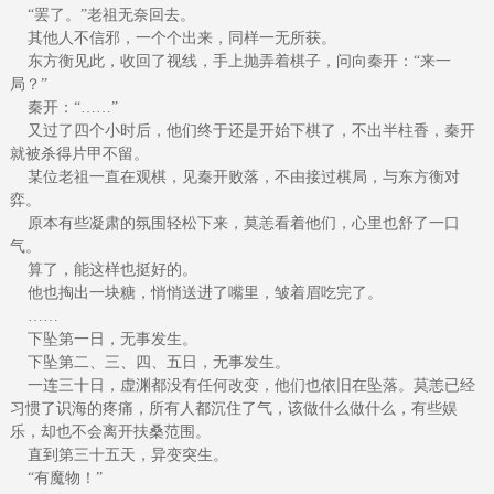
“罢了。”老祖无奈回去。
其他人不信邪，一个个出来，同样一无所获。
东方衡见此，收回了视线，手上抛弄着棋子，问向秦开：“来一
局？”
秦开：“……”
又过了四个小时后，他们终于还是开始下棋了，不出半柱香，秦开
就被杀得片甲不留。
某位老祖一直在观棋，见秦开败落，不由接过棋局，与东方衡对
弈。
原本有些凝肃的氛围轻松下来，莫恙看着他们，心里也舒了一口
气。
算了，能这样也挺好的。
他也掏出一块糖，悄悄送进了嘴里，皱着眉吃完了。
……
下坠第一日，无事发生。
下坠第二、三、四、五日，无事发生。
一连三十日，虚渊都没有任何改变，他们也依旧在坠落。莫恙已经
习惯了识海的疼痛，所有人都沉住了气，该做什么做什么，有些娱
乐，却也不会离开扶桑范围。
直到第三十五天，异变突生。
“有魔物！”