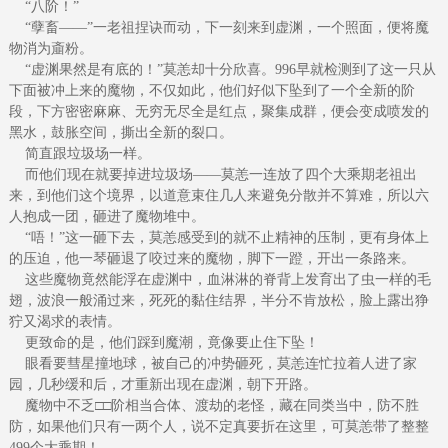
“八阶！”
“孽畜——”一老祖捏诀而动，下一刻来到虚渊，一个照面，便将魔
物消为齑粉。
“虚渊果然是有底的！”莫恙却十分欣喜。996早就检测到了这一只从
下面被冲上来的魔物，不仅如此，他们好似下坠到了一个全新的阶
段，下方密密麻麻、无穷无尽全是红点，聚集成群，便会变成喷发的
黑水，鼓胀空间，撕出全新的裂口。
简直跟垃圾场一样。
而他们现在就要掉进垃圾场——莫恙一连放了四个大乘期老祖出
来，到他们这个境界，以道意束住几人来避免分散并不算难，所以六
人抱成一团，砸进了魔物堆中。
“唔！”这一砸下去，莫恙感受到的就不止精神的压制，更有身体上
的压迫，他一琴砸退了咬过来的魔物，脚下一蹬，开出一条路来。
这些魔物竟然能浮在虚渊中，血淋淋的脊背上发育出了虫一样的毛
翅，波浪一般涌过来，死死的黏住结界，半分不肯放松，脸上露出狰
狞又渴求的表情。
更致命的是，他们踩到魔潮，竟像要止住下坠！
眼看要彗星撞地球，被自己的冲势砸死，莫恙连忙拉着人进了家
园，几秒缓和后，才重新出现在虚渊，朝下开路。
魔物中不乏□□阶相当合体、渡劫的老怪，藏在同类当中，防不胜
防，如果他们只有一两个人，说不定真要折在这里，可莫恙带了整整
499个大乘期！