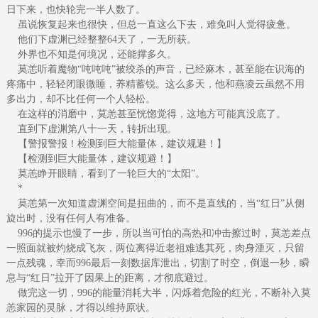
日下来，也快轮完一半人数了。
虽说恢复起来也很快，但总一直这么下去，难免叫人觉得疲惫。
他们下虚渊已经整整64天了，一无所获。
外界也不知是何境况，还能撑多久。
莫恙听着魔物“吨吨吨”被绞杀的声音，已经麻木，甚至能在识海的
疼痛中，轻轻闭眼微睡，养精蓄锐。这么多天，他和燕凌云虽然不用
多出力，却不比任何一个人轻松。
在这样的消磨中，莫恙甚至恍惚觉得，这地方可能真没底了。
直到下虚渊第八十一天，转折出现。
【警报警报！检测到巨大能量体，建议规避！】
【检测到巨大能量体，建议规避！】
莫恙睁开眼睛，看到了一轮巨大的“太阳”。
*
莫恙第一次知道虚渊空间是扭曲的，而不是直线的，当“红日”从侧
旋出时，没有任何人有准备。
996的提示也慢了一步，所以当可怕的高热和冲击擦过时，莫恙差点
一照面就被灼烧成飞灰，两位离得近老祖难逃其死，肉身湮灭，只留
一点残魂，幸而996最后一刻数据库泄出，切割了时空，倒退一秒，瞬
息与“红日”拉开了因果上的距离，才彻底避过。
做完这一切，996的能量消耗大半，闪烁着危险的红光，不断补入莫
恙家园的灵脉，才得以维持原状。