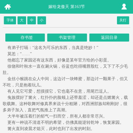
嫁给龙傲天 第163节
字体
大
中
小
关灯
存书签
书架管理
返回目录
有弟子打嗝：“这名为可乐的东西，当真是绝妙！”
莫恙：“……”
他都忘了家园还有这东西，好像是某年官方给的小彩蛋。
徐饶和叶秋水一直在涮火锅，谷蓝也吃得嘴唇殷红，又下了不少毛
肚。
金丝小猴跳在众人中间，这边讨一块蜂蜜，那边讨一颗果子，但又
不吃，只是抱着玩儿。
有人见它可爱，想摸摸它，它也毫不在意，用尾巴逗人。
兔族摆好了篝火，红扑扑的脸颊上还带羞涩，却还是点燃篝火，载
歌载舞。这种歌舞对修真界来说十分粗陋，对西洲部族却刚刚好，很
多弟子加入，直把气氛推上了高潮。
大半年被压着打的郁气一扫而空，所有人都非常尽兴。
更有一种说不清道不明的希望，仿佛真能逆转乾坤，恢复家园。
篝火直到凌晨才熄灭，此时也到了出发的时刻。