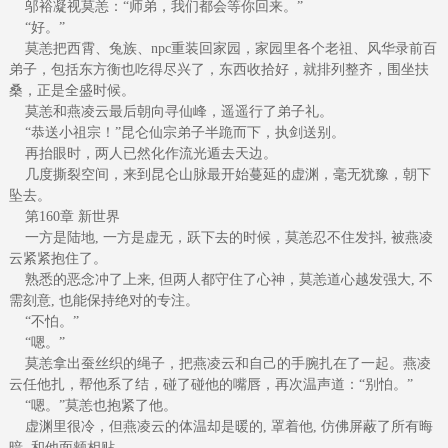
邬裕凝视莫恙：“师弟，我们都会等你回来。”
“好。”
莫恙把西霄、兔族、npc重装回家园，家园里各个老祖、风华录前百
弟子，包括东方衡也吃得尽兴了，东西收拾好，就排列整齐，围坐扶
桑，正是全盛时候。
莫恙和燕凌云最后朝向寻仙峰，遥遥行了弟子礼。
“恭送小祖宗！”昆仑仙宗弟子半跪而下，执剑送别。
再抬眼时，两人已然化作流光遁去天边。
几度撕裂空间，来到昆仑山脉最开始蔓延的虚渊，毫无犹豫，朝下
坠去。
第160章 新世界
一方是陆地, 一方是虚无，跃下去的时候，莫恙忍不住发抖, 被燕凌
云紧紧抱住了。
熟悉的恶念冲了上来, 但两人都守住了心神，莫恙道心越发强大, 不
需刻意, 也能保持绝对的专注。
“不怕。”
“嗯。”
莫恙拿出蚕丝织的绳子，把燕凌云和自己的手腕扎在了一起。燕凌
云任他扎，帮他系了结，碰了碰他的嘴唇，再次温声道：“别怕。”
“嗯。”莫恙也抱紧了他。
虚渊里很冷，但燕凌云的体温却是暖的, 罩着他, 仿佛屏蔽了所有晦
暗, 和他面颊相贴。