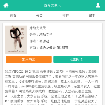
嫁给龙傲天
首页
分类
排行
完本
嫁给龙傲天
分类：
精品文学
作者：
张源起
更新：
嫁给龙傲天 第165节
加入书架
点击阅读
晋江VIP2022-10-24完结 总书评数：23734 当前被收藏数：33998
文案 莫恙玩的网游服务器成精了，带着他穿到一本点家大男主争
霸文里，号称能拳打四海，脚踩龙傲，走上人生巅峰。 一人一狗
一拍即合，兴冲冲去抢主角机缘，收主角小弟，亲主角女人，做主
角霸霸！ 可惜系统久病成疯，数据乱码，无法确认谁是主角。
A：天纵之资，大宗首徒 系统：是他是他是他！ 于是莫恙被绑了
B：散仙重修，世外仙尊 系统：是他是他是他！ 于是莫恙被关了