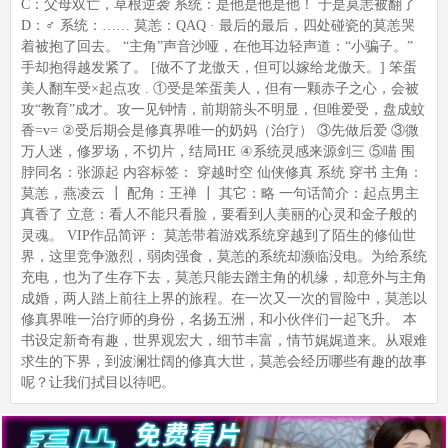
C：父母双亡，草根逆袭 系统：是他是他是他！ 于是莫恙被翻了
D：♂ 系统：…… 莫恙：QAQ · 最后的最后，四处碰瓷的莫恙哭
着被抱了回去。 “主角”声音沙哑，在他耳边轻声道：“小骗子。”
手却抱得越发紧了。 [做不了龙傲天，但可以嫁给龙傲天。] 笨蛋
美人翻车受×起点攻 . ①受是笨蛋美人，但有一颗赤子之心，会被
攻“教育”成才。攻一见钟情，前期箭头不明显，但唯爱受，盘成蚊
香=v= ②受后期会是修真界唯一的奶妈（治疗） ③先做后爱 ③微
万人迷，修罗场，不切片，结局HE ④系统灵感来源剑三 ⑤喵 围
脖同名：张源起 内容标签： 穿越时空 仙侠修真 系统 穿书 主角：
莫恙，燕凌云 ┃ 配角：王禅 ┃ 其它：略 一句话简介：起点男主
真香了 立意：看人不能只看脸，要看到人美丽的心灵和金子般的
灵魂。 VIP作品简评： 莫恙带着游戏系统穿越到了陌生的修仙世
界，这里竞争激烈，弱肉强食，莫恙的系统却濒临没电。为给系统
充电，也为了生存下去，莫恙只能去蹭主角的机缘，却意外与主角
成婚，两人踏上前往上界的旅程。在一次又一次的冒险中，莫恙以
修真界唯一治疗师的身份，名扬五洲，和小伙伴们一起飞升。 本
书设定新奇有趣，世界观宏大，细节丰富，情节娓娓道来。从艰难
求生的下界，到波澜壮阔的修真大世，莫恙会经历哪些有趣的故事
呢？让我们拭目以待吧。