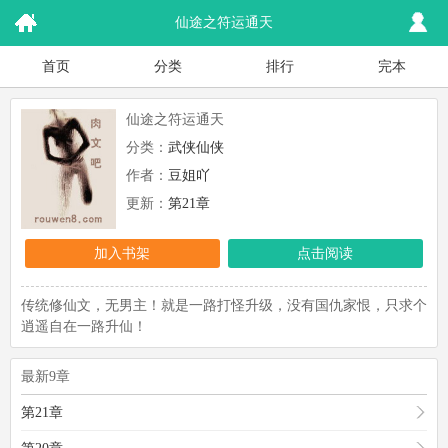
仙途之符运通天
首页
分类
排行
完本
仙途之符运通天
分类：
武侠仙侠
作者：
豆姐吖
更新：
第21章
加入书架
点击阅读
传统修仙文，无男主！就是一路打怪升级，没有国仇家恨，只求个
逍遥自在一路升仙！
最新9章
第21章