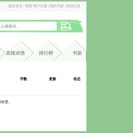
返回首页
| 
登陆
用户注册
| 
我的书架
| 
阅读记录
高辣浓情
排行榜
书架
字数
更新
状态
者欣赏。