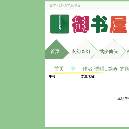
欢迎书友访问
御书屋
首页
玄幻奇幻
武侠仙侠
首页
作者 璞嗗鍚� 的
序号
文章名称
本站所