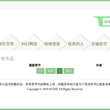
都市言情
科幻网游
惊悚悬疑
耽美同人
穿越架空
所有作品
最新章节
作者
1/1
首页
1
尾页
有小说为转载作品，所有章节均由网友上传，转载至本站只是为了宣传本书让更多读
Copyright © 2019 
肉书吧
All Rights Reserved.