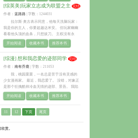
在，更重要的是幼驯染hiro这辈子没有.. 
[综英美]玩家立志成为联盟之主
完结
作者：
蓝路路
| 
字数：1244031
拉尔斯·奥古表示同意，他每天洗脑玩家：
我是你的主人，你要超越达米安。 但玩家幽幽
看着他头顶的血条，只想拔刀。 主权没有永
恒，我的主人，我看你的宝座真是风韵犹存
开始阅读
收藏本书
推荐本书
啊。 拉尔斯：击败达米安是挑战我的前置任.. 
[综漫] 想和我恋爱的迹部同学
完结
作者：
南有乔鹿
| 
字数：211053
我，桃园栗栗，一名总是苦于没有灵感的
少女漫画家。 最近，我恋爱了。 没错，对象正
是那个狂拽酷帅冷血无情的迹部、景吾。 我陷
入沉思：如果现在告诉他，我原本没想和他交
开始阅读
收藏本书
推荐本书
往的话，会被他沉进东京湾吗？ .. 
11
12
下页
尾页
者欣赏。