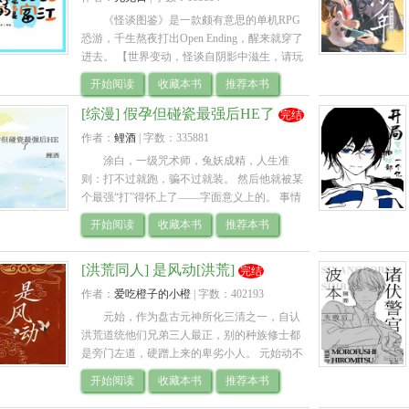
《怪谈图鉴》是一款颇有意思的单机RPG
恐游，千生熬夜打出Open Ending，醒来就穿了
进去。 【世界变动，怪谈自阴影中滋生，请玩
家努力通关，回收怪谈。】 千生：……？ 我，
开始阅读
收藏本书
推荐本书
通关超现实全息恐游？ ——没问题！看我.. 
[综漫] 假孕但碰瓷最强后HE了
完结
作者：
鲤酒
| 
字数：335881
涂白，一级咒术师，兔妖成精，人生准
则：打不过就跑，骗不过就装。 然后他就被某
个最强“打”得怀上了——字面意义上的。 事情
要从那只手顺着脊背摸下去说起。妖力暴走，
开始阅读
收藏本书
推荐本书
验孕棒两道杠，腹部妖力凝聚成团。 涂白.. 
[洪荒同人] 是风动[洪荒]
完结
作者：
爱吃橙子的小橙
| 
字数：402193
元始，作为盘古元神所化三清之一，自认
洪荒道统他们兄弟三人最正，别的种族修士都
是旁门左道，硬蹭上来的卑劣小人。 元始动不
动就斥责他人：被毛戴角，湿生卵化之辈，不
开始阅读
收藏本书
推荐本书
与之为伍。 好巧这四点太初占齐了。 太初.. 