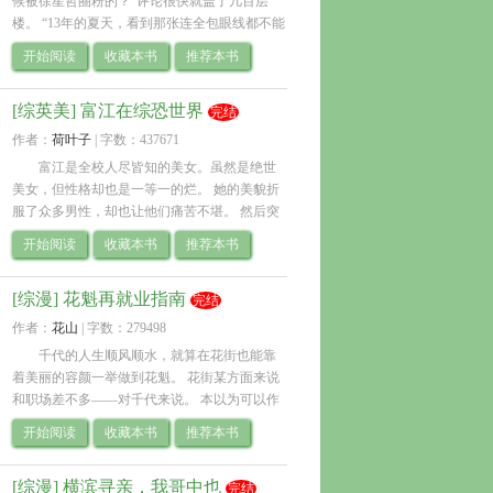
候被徐星哲圈粉的？”评论很快就盖了几百层
楼。 “13年的夏天，看到那张连全包眼线都不能
掩盖他清纯美貌的脸的时候。” “我是14年他掉
开始阅读
收藏本书
推荐本书
马事件发生之后，从来没想过自己的.. 
[综英美] 富江在综恐世界
完结
作者：
荷叶子
| 
字数：437671
富江是全校人尽皆知的美女。虽然是绝世
美女，但性格却也是一等一的烂。 她的美貌折
服了众多男性，却也让他们痛苦不堪。 然后突
然有一天———— “听说了吗！那个富江好像从
开始阅读
收藏本书
推荐本书
楼梯上摔下去撞到头失忆了！” 
——————————.. 
[综漫] 花魁再就业指南
完结
作者：
花山
| 
字数：279498
千代的人生顺风顺水，就算在花街也能靠
着美丽的容颜一举做到花魁。 花街某方面来说
和职场差不多——对千代来说。 本以为可以作
为花魁攒够钱财，找到合适时机顺利退休，但
开始阅读
收藏本书
推荐本书
千代没想到…… 来了个同行恶意竞争！！！ .. 
[综漫] 横滨寻亲，我哥中也
完结