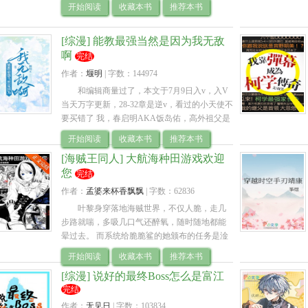
遇的不幸，幸村觉得他应该伸出援助之手，“樱
开始阅读
收藏本书
推荐本书
田同学快醒醒，老师正在看你，等会.. 
[综漫] 能教最强当然是因为我无敌
啊
完结
作者：
堰明
| 
字数：144974
和编辑商量过了，本文于7月9日入v，入V
当天万字更新，28-32章是逆v，看过的小天使不
要买错了 我，春启明AKA饭岛佑，高外祖父是
饭岛蜗牛（真名饭岛伶），写妖怪小说的阴阳
开始阅读
收藏本书
推荐本书
先生，外祖父是饭岛律，没什么好说的，只.. 
[海贼王同人] 大航海种田游戏欢迎
您
完结
作者：
孟婆来杯香飘飘
| 
字数：62836
叶黎身穿落地海贼世界，不仅人脆，走几
步路就喘，多吸几口气还醉氧，随时随地都能
晕过去。 而系统给脆脆鲨的她颁布的任务是淦
翻天龙人，解放世界。 叶黎：6. 再一次被路过
开始阅读
收藏本书
推荐本书
的海贼团扰攘着要发卖她当奴隶后.. 
[综漫] 说好的最终Boss怎么是富江
完结
作者：
无见日
| 
字数：103834