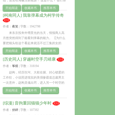
指，送去给海贼当新能源！ 这是什么？ 会打排
球的狐狸，全都rua一遍！ 这是什么？ 两个打玄
开始阅读
收藏本书
推荐本书
幻网球的初中生，偷学.. 
[柯南同人] 我靠弹幕成为柯学传奇
完结
作者：
夜笑
| 
字数：1942798
来东京投奔外甥景光的当天，情报商人高
月悠突然得到了能看到弹幕的能力。 【为什么
要把镜头给这个看起来就活不过三集的女的
啊，我要看老公们的对战！】 ？ 就算是我的幻
开始阅读
收藏本书
推荐本书
觉，你也不能侮辱我活不过三集！ .. 
[历史同人] 穿越时空手刃靖康
完结
作者：
筝煜
| 
字数：318194
赵构，经历坎坷、大权在握、封心锁爱的
工作狂，小说照进现实的美强惨霸道总裁男主 
一次意外，赵构灵魂出窍，进入另一个时空的
北宋 见到和他同名同姓被他深恶痛绝、刚刚从
开始阅读
收藏本书
推荐本书
金军大营回来的如今的康王、未来的宋高宗.. 
[综漫] 音驹重回猫猫少年时
完结
作者：
伏碎
| 
字数：107592