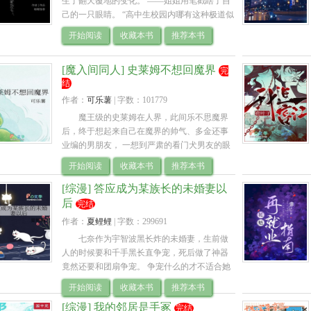
生了翻天覆地的变化。 ——姐姐用笔戳瞎了自
己的一只眼睛。 “高中生校园内哪有这种极道似
的赌博。” ——rap battle代替枪支成为新时代的
开始阅读
收藏本书
推荐本书
武器。 “这是对于言语即子弹.. 
[魔入间同人] 史莱姆不想回魔界
完
结
作者：
可乐薯
| 
字数：101779
魔王级的史莱姆在人界，此间乐不思魔界
后，终于想起来自己在魔界的帅气、多金还事
业编的男朋友， 一想到严肃的看门犬男友的眼
里容不得沙子，她就没有勇气去求原谅，于是
开始阅读
收藏本书
推荐本书
心虚地决定干脆回魔界去分手。 回魔界.. 
[综漫] 答应成为某族长的未婚妻以
后
完结
作者：
夏鲤鲤
| 
字数：299691
七奈作为宇智波黑长炸的未婚妻，生前做
人的时候要和千手黑长直争宠，死后做了神器
竟然还要和团扇争宠。 争宠什么的才不适合她
呢！有本事来战场和她过两招！ cp团扇族长。 -
开始阅读
收藏本书
推荐本书
--- ---- ---- 预收《身为.. 
[综漫] 我的邻居是手冢
完结