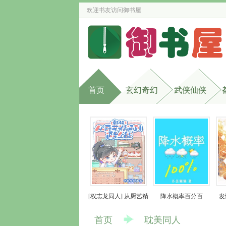
欢迎书友访问
御书屋
首页
玄幻奇幻
武侠仙侠
[权志龙同人] 从厨艺精
降水概率百分百
发
通到追星全能
首页
耽美同人 