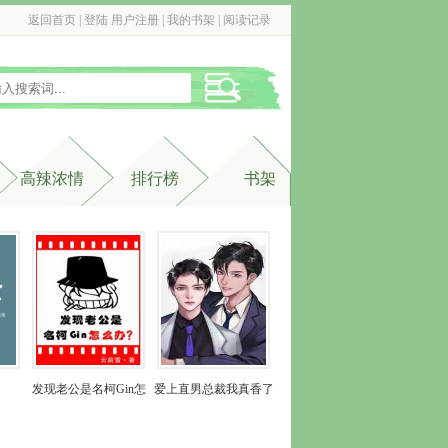
返回首页
| 
登陆
用户注册
| 
我的书架
| 
阅读记录
高辣浓情
排行榜
书架
发现老公是名柯Gin怎
爱上直男总裁我真香了
么办