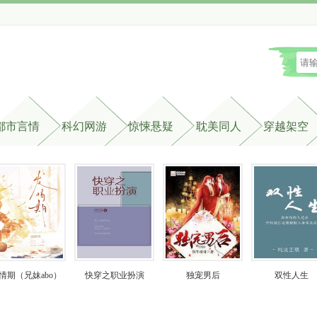
都市言情
科幻网游
惊悚悬疑
耽美同人
穿越架空
情期（兄妹abo）
快穿之职业扮演
独宠男后
双性人生