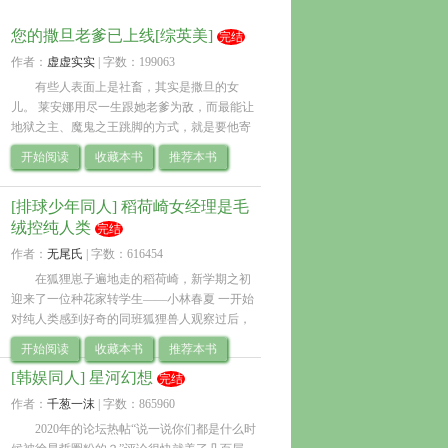
您的撒旦老爹已上线[综英美]
完结
作者：
虚虚实实
| 
字数：199063
有些人表面上是社畜，其实是撒旦的女
儿。 莱安娜用尽一生跟她老爹为敌，而最能让
地狱之主、魔鬼之王跳脚的方式，就是要他寄
予殷切希望的恶魔女儿做个平凡无奇的普通
开始阅读
收藏本书
推荐本书
人。 在韦恩企业日常朝九晚五、诅咒不涨工资
黑.. 
[排球少年同人] 稻荷崎女经理是毛
绒控纯人类
完结
作者：
无尾氏
| 
字数：616454
在狐狸崽子遍地走的稻荷崎，新学期之初
迎来了一位种花家转学生——小林春夏 一开始
对纯人类感到好奇的同班狐狸兽人观察过后，
发现女生不仅社恐话少还不爱社交 什么嘛，原
开始阅读
收藏本书
推荐本书
来只是个无趣的人 等等不对，.. 
[韩娱同人] 星河幻想
完结
作者：
千葱一沫
| 
字数：865960
2020年的论坛热帖“说一说你们都是什么时