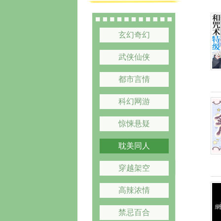
玄幻奇幻
武侠仙侠
都市言情
科幻网游
惊悚悬疑
耽美同人
穿越架空
高辣浓情
禁忌百合