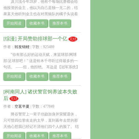
及川浅今年28岁，他有个每场比赛都会给
他投资的金主，他以为自己是独一无二的，结
果某天他听到金主也在对黑狼队的橘子头说着
同样的话。 “翔阳，如果哪一天你的比赛不精彩
开始阅读
收藏本书
推荐本书
了，我就撤资。” 从那天起，及川浅就.. 
[综漫] 开局赞助排球部一个亿
完结
作者：
转发锦鲤
| 
字数：925489
“你有那么好的运动天赋，来篮球部/网球
部/足球部吧！” 这是铃木千寻听过得最多的一
句话。 ——但，他拒绝。 耳边是【冠军系统】
喋喋不休的劝说，铃木千寻坚信土豪的人生不
开始阅读
收藏本书
推荐本书
需要多余的苦难与折磨。 直到那道.. 
[柯南同人] 诸伏警官饲养波本失败
后
完结
作者：
空茗半夏
| 
字数：477849
降谷警官上一辈子功勋加身并荣耀退休，
只可惜四位挚友走的太早，直到暮年去世的那
天他心想我已经记不清他们四个人的脸了。 结
果眼睛一闭一睁，他重生了。 他的四位挚友还
开始阅读
收藏本书
推荐本书