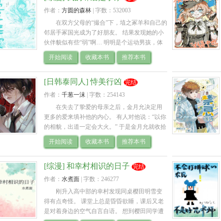
作者：
方圆的森林
| 
字数：532003
在双方父母的“撮合”下，埴之冢羊和自己的
邻居手冢国光成为了好朋友。 结果发现她的小
伙伴貌似有些“弱”啊… 明明是个运动男孩，体
能却跟不上她？更不能忍的是健康安全意识完
开始阅读
收藏本书
推荐本书
全不合格！常常不把自己的手臂当回.. 
[日韩泰同人] 恃美行凶
完结
作者：
千葱一沫
| 
字数：254143
在失去了挚爱的母亲之后，金月允决定用
更多的爱来填补他的内心。 有人对他说：“以你
的相貌，出道一定会大火。” 于是金月允就收拾
行李，跟随那人来到了陌生的国度。 他很清楚
开始阅读
收藏本书
推荐本书
自己这张脸的杀伤力，也喜欢一脸.. 
[综漫] 和幸村相识的日子
完结
作者：
水煮面
| 
字数：246277
刚升入高中部的幸村发现同桌樱田明雪变
得有点奇怪。 课堂上总是昏昏欲睡，课后又老
是对着身边的空气自言自语。 想到樱田同学遭