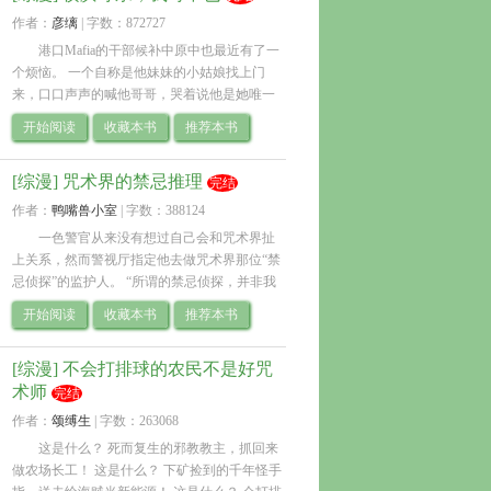
作者：
彦缡
| 
字数：872727
港口Mafia的干部候补中原中也最近有了一
个烦恼。 一个自称是他妹妹的小姑娘找上门
来，口口声声的喊他哥哥，哭着说他是她唯一
的亲人。 中原中也看着对方和自己如出一辙的
开始阅读
收藏本书
推荐本书
眉眼，实在没有办法昧着良心说小姑娘找错.. 
[综漫] 咒术界的禁忌推理
完结
作者：
鸭嘴兽小室
| 
字数：388124
一色警官从来没有想过自己会和咒术界扯
上关系，然而警视厅指定他去做咒术界那位“禁
忌侦探”的监护人。 “所谓的禁忌侦探，并非我
的存在是一个禁忌，而是我的侦探行为是禁
开始阅读
收藏本书
推荐本书
忌。”鸭乃桥说道，“如果我破获了杀人案件，.. 
[综漫] 不会打排球的农民不是好咒
术师
完结
作者：
颂缚生
| 
字数：263068
这是什么？ 死而复生的邪教教主，抓回来
做农场长工！ 这是什么？ 下矿捡到的千年怪手