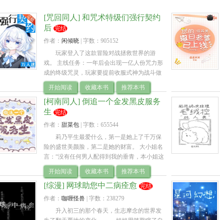
[咒回同人] 和咒术特级们强行契约
后
完结
作者：
闲倾晓
| 
字数：905152
玩家登入了这款冒险对战拯救世界的游
戏。 主线任务：一年后会出现一亿人份咒力形
成的终级咒灵，玩家要提前收服式神为战斗做
准备！ 当前任务：和盘星教主一起打败乙骨收
开始阅读
收藏本书
推荐本书
服诅咒女王！ 玩家：新手任务？应该很容易.. 
[柯南同人] 倒追一个金发黑皮服务
生
完结
作者：
甜菜包
| 
字数：655544
莉乃平生最爱什么，第一是她上了千万保
险的盛世美颜脸，第二是她的财富。 大小姐名
言：“没有任何男人配得到我的垂青，本小姐这
辈子都不需要男人，比我更好看更有钱的除
开始阅读
收藏本书
推荐本书
外。” 从天而降的金发黑皮小团子抱.. 
[综漫] 网球助您中二病痊愈
完结
作者：
咖喱怪兽
| 
字数：238279
升入初三的那个春天，生志摩念的世界发