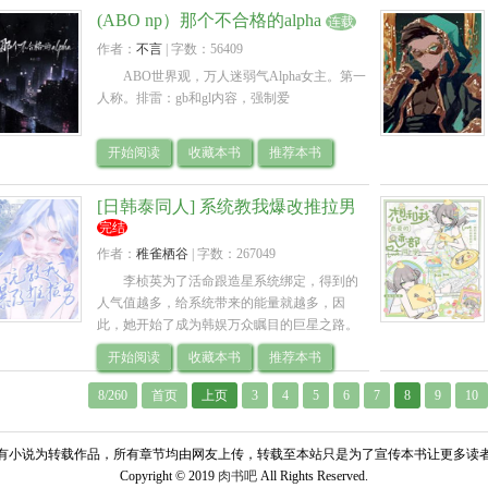
(ABO np）那个不合格的alpha
连载
作者：
不言
| 
字数：56409
ABO世界观，万人迷弱气Alpha女主。第一
人称。排雷：gb和gl内容，强制爱 
开始阅读
收藏本书
推荐本书
[日韩泰同人] 系统教我爆改推拉男
完结
作者：
稚雀栖谷
| 
字数：267049
李桢英为了活命跟造星系统绑定，得到的
人气值越多，给系统带来的能量就越多，因
此，她开始了成为韩娱万众瞩目的巨星之路。 
起初她刚成练习生，被关在器材室，跟系统斗
开始阅读
收藏本书
推荐本书
嘴打发时间。 没想到权至龙突然从天而降.. 
8/260
首页
上页
3
4
5
6
7
8
9
10
有小说为转载作品，所有章节均由网友上传，转载至本站只是为了宣传本书让更多读
Copyright © 2019 
肉书吧
All Rights Reserved.