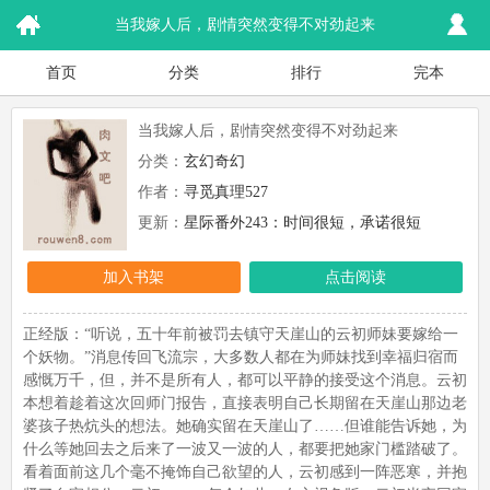
当我嫁人后，剧情突然变得不对劲起来
首页
分类
排行
完本
当我嫁人后，剧情突然变得不对劲起来
分类：
玄幻奇幻
作者：
寻觅真理527
更新：
星际番外243：时间很短，承诺很短
加入书架
点击阅读
正经版：“听说，五十年前被罚去镇守天崖山的云初师妹要嫁给一
个妖物。”消息传回飞流宗，大多数人都在为师妹找到幸福归宿而
感慨万千，但，并不是所有人，都可以平静的接受这个消息。云初
本想着趁着这次回师门报告，直接表明自己长期留在天崖山那边老
婆孩子热炕头的想法。她确实留在天崖山了……但谁能告诉她，为
什么等她回去之后来了一波又一波的人，都要把她家门槛踏破了。
看着面前这几个毫不掩饰自己欲望的人，云初感到一阵恶寒，并抱