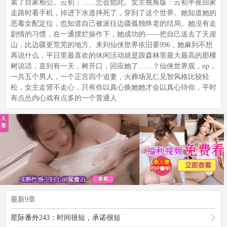
紧了自家相公。云初：……怎会如此。女主视角版：云初半夜回家
走路时看手机，掉进下水道摔死了，穿到了这个世界。她知道她的
恶毒女配定位，也知道自己被派往边疆孤独终老的结局。她没有走
剧情的习惯，在一通摆烂操作下，她成功的——把自己送去了天崖
山，比边疆更荒芜的地方。来到仙侠世界依旧要996，她麻到不想
再说什么，平日里最喜欢的休闲活动就是跟森林里最大最高的那棵
树说话，直到有一天，树开口，回应她了……？仙侠世界观，np，
一共五个男人，一个正宫四个追妻，火葬场见仁见智风格比较轻
松，女主走肾不走心，只有你以真心换她她才会以真心待你，平时
有点怂内心戏有点多的一个普通人
最新9章
星际番外243：时间很短，承诺很短