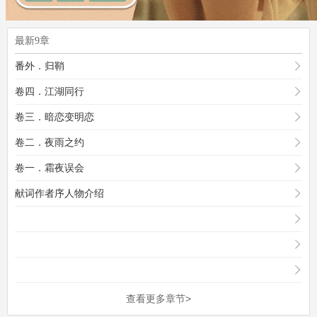
最新9章
番外．归鞘
卷四．江湖同行
卷三．暗恋变明恋
卷二．夜雨之约
卷一．霜夜误会
献词作者序人物介绍
查看更多章节>