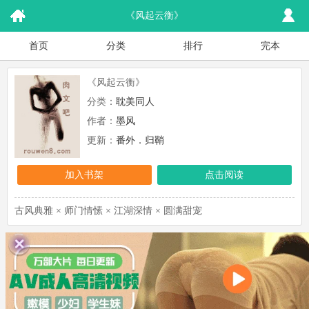
《风起云衡》
首页
分类
排行
完本
《风起云衡》
分类：
耽美同人
作者：
墨风
更新：
番外．归鞘
加入书架
点击阅读
古风典雅 × 师门情愫 × 江湖深情 × 圆满甜宠