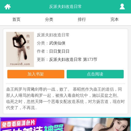
反派夫妇改造日常
首页
分类
排行
完本
反派夫妇改造日常
分类：
武侠仙侠
作者：
日日复日日
更新：
反派夫妇改造日常 第173节
加入书架
点击阅读
蛊王阎罗与霄飏剑尊的一战，败了。 慕昭然作为蛊王的道侣，同
那人人唾骂的毒阎罗一起，被推入毒蛊蛇坑中，施以虿盆之刑。
临死之时，忽然天降一个恶毒女配改造系统，对方扬言道，现在时
代变了，不再流..