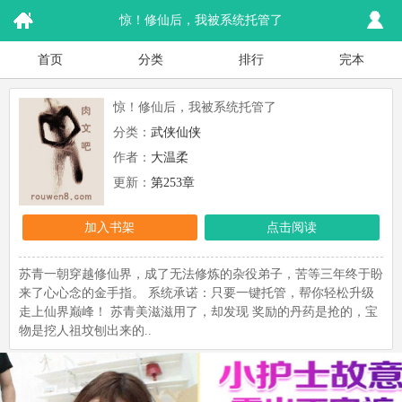
惊！修仙后，我被系统托管了
首页
分类
排行
完本
惊！修仙后，我被系统托管了
分类：
武侠仙侠
作者：
大温柔
更新：
第253章
加入书架
点击阅读
苏青一朝穿越修仙界，成了无法修炼的杂役弟子，苦等三年终于盼
来了心心念的金手指。 系统承诺：只要一键托管，帮你轻松升级
走上仙界巅峰！ 苏青美滋滋用了，却发现 奖励的丹药是抢的，宝
物是挖人祖坟刨出来的..