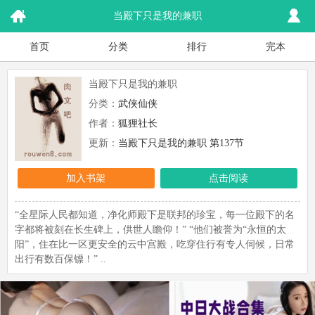
当殿下只是我的兼职
首页
分类
排行
完本
当殿下只是我的兼职
分类：
武侠仙侠
作者：
狐狸社长
更新：
当殿下只是我的兼职 第137节
加入书架
点击阅读
“全星际人民都知道，净化师殿下是联邦的珍宝，每一位殿下的名
字都将被刻在长生碑上，供世人瞻仰！” “他们被誉为“永恒的太
阳”，住在比一区更安全的云中宫殿，吃穿住行有专人伺候，日常
出行有数百保镖！” ..